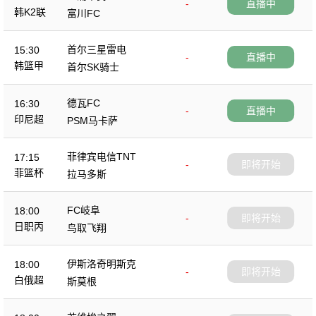
-
直播中
韩K2联
富川FC
首尔三星雷电
15:30
-
直播中
韩篮甲
首尔SK骑士
德瓦FC
16:30
-
直播中
印尼超
PSM马卡萨
菲律宾电信TNT
17:15
-
即将开始
菲篮杯
拉马多斯
FC岐阜
18:00
-
即将开始
日职丙
鸟取飞翔
伊斯洛奇明斯克
18:00
-
即将开始
白俄超
斯莫根