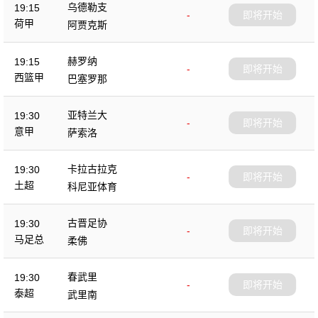
乌德勒支
19:15
-
即将开始
荷甲
阿贾克斯
赫罗纳
19:15
-
即将开始
西篮甲
巴塞罗那
亚特兰大
19:30
-
即将开始
意甲
萨索洛
卡拉古拉克
19:30
-
即将开始
土超
科尼亚体育
古晋足协
19:30
-
即将开始
马足总
柔佛
春武里
19:30
-
即将开始
泰超
武里南