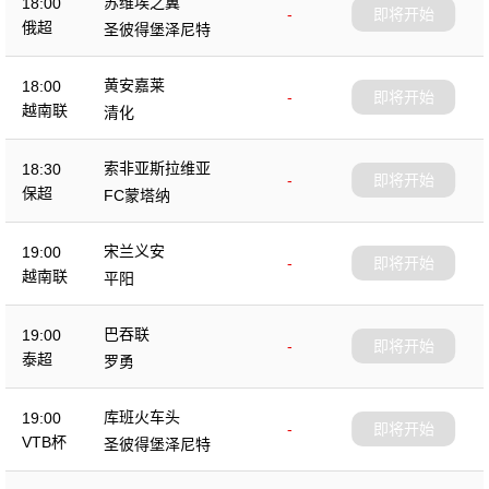
苏维埃之翼
18:00
-
即将开始
俄超
圣彼得堡泽尼特
黄安嘉莱
18:00
-
即将开始
越南联
清化
索非亚斯拉维亚
18:30
-
即将开始
保超
FC蒙塔纳
宋兰义安
19:00
-
即将开始
越南联
平阳
巴吞联
19:00
-
即将开始
泰超
罗勇
库班火车头
19:00
-
即将开始
VTB杯
圣彼得堡泽尼特