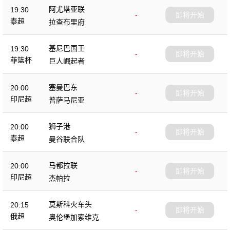
阿尤塔亚联
19:30
-
即将开始
泰超
拉查布里府
基尼巴国王
19:30
-
即将开始
菲篮杯
巨人崛起者
塞曼巴东
20:00
-
即将开始
印尼超
普萨马尼亚
狮子港
20:00
-
即将开始
泰超
曼谷联合队
马都拉联
20:00
-
即将开始
印尼超
杰帕拉
莫斯科火车头
20:15
-
即将开始
俄超
奥伦堡加索维克