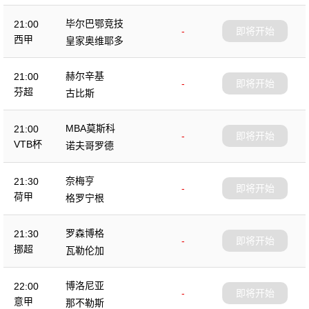
毕尔巴鄂竞技
21:00
-
即将开始
西甲
皇家奥维耶多
赫尔辛基
21:00
-
即将开始
芬超
古比斯
MBA莫斯科
21:00
-
即将开始
VTB杯
诺夫哥罗德
奈梅亨
21:30
-
即将开始
荷甲
格罗宁根
罗森博格
21:30
-
即将开始
挪超
瓦勒伦加
博洛尼亚
22:00
-
即将开始
意甲
那不勒斯