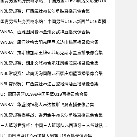
国青男篮热身赛响水站：中国男篮U16vs斯洛文尼亚U16直
播录像合集
NBL常规赛：广西威壮vs长沙勇胜直播录像合集
国青男篮热身赛响水站：中国男篮U16vs新西兰U16直播录
像合集
WNBA：西雅图风暴vs金州女武神直播录像合集
WNBA：康涅狄格太阳vs明尼苏达山猫直播录像合集
WNBA：拉斯维加斯王牌vs菲尼克斯水星直播录像合集
NBL常规赛：湖北文旅vs合肥狂风峻茂直播录像合集
NBL常规赛：盐南汤沟国藏vs石家庄翔蓝直播录像合集
NBL常规赛：广西威壮vs江西鲸裕清酒直播录像合集
U：德国男篮U19vs中国男篮U19直播录像合集
WNBA：华盛顿神秘人vs达拉斯飞翼直播录像合集
NBL常规赛揭幕战：香港金牛vs长沙勇胜直播录像合集
三人篮球世界杯：中国三人篮球队vs西班牙三人篮球队直
播录像合集
U：中国男篮U19vs加拿大男篮U19直播录像合集